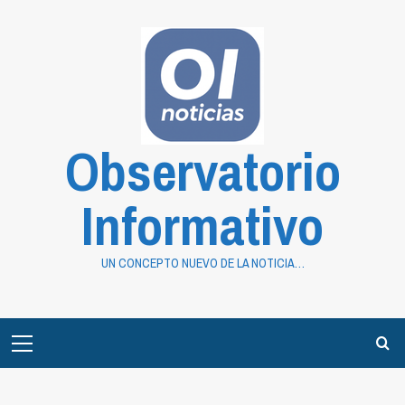
Saltar
al
contenido
Observatorio
Informativo
UN CONCEPTO NUEVO DE LA NOTICIA…
Primary
Menu