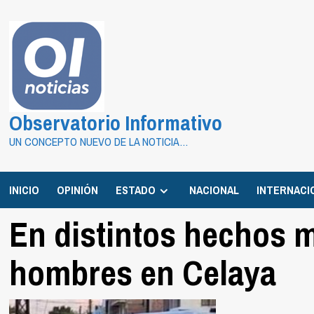
Saltar
al
contenido
Observatorio Informativo
UN CONCEPTO NUEVO DE LA NOTICIA…
INICIO
OPINIÓN
ESTADO
NACIONAL
INTERNACI
En distintos hechos m
hombres en Celaya