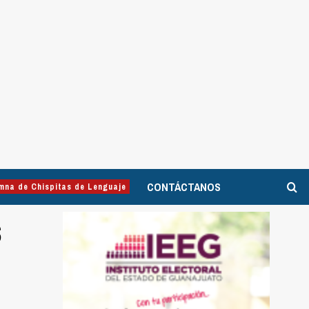
CONTÁCTANOS
mna de Chispitas de Lenguaje
s