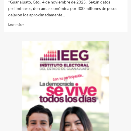
*Guanajuato, Gto., 4 de noviembre de 2025.- Según datos
preliminares, derrama económica por 300 millones de pesos
dejaron los aproximadamente...
Read
Leer más +
more
about
Derrama
económica
por
300
millones
de
pesos
dejaron
los
370
mil
turistas
que
llegaron
a
Guanajuato
capital