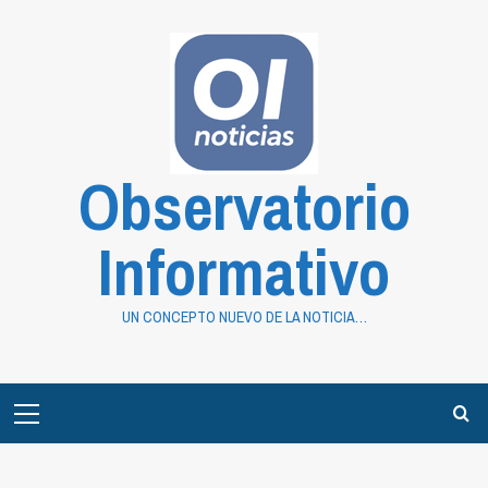
Saltar
al
contenido
Observatorio
Informativo
UN CONCEPTO NUEVO DE LA NOTICIA…
Primary
Menu